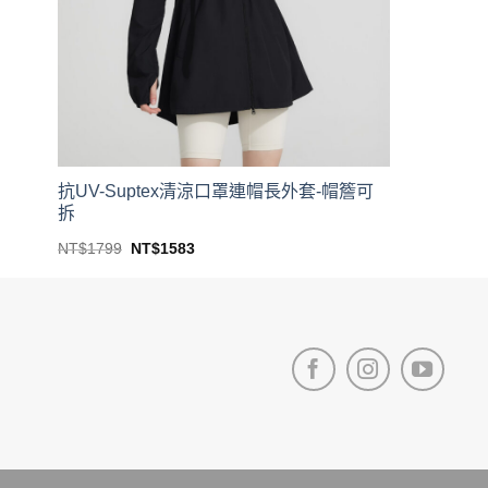
抗UV-Suptex清涼口罩連帽長外套-帽簷可
拆
Original
Current
NT$
1799
NT$
1583
price
price
This
was:
is:
product
NT$1799.
NT$1583.
has
multiple
variants.
The
options
may
be