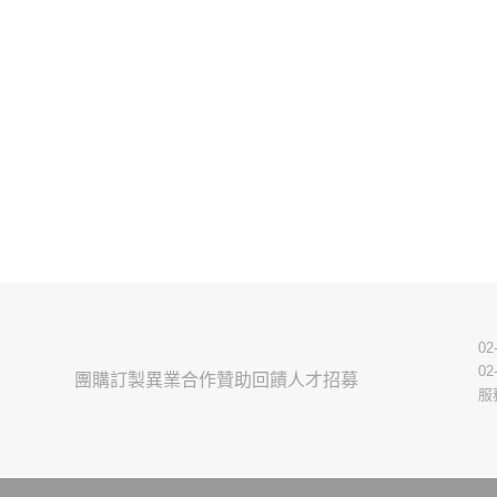
02
02
團購訂製
異業合作
贊助回饋
人才招募
服