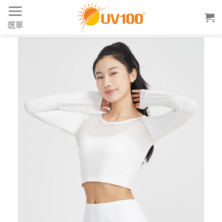
Skip
to
選單
content