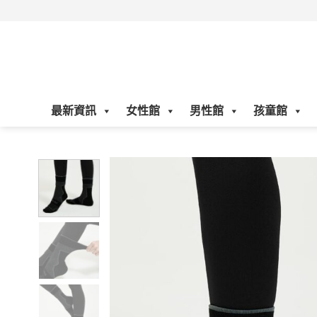
Skip
to
content
最新資訊
女性館
男性館
孩童館