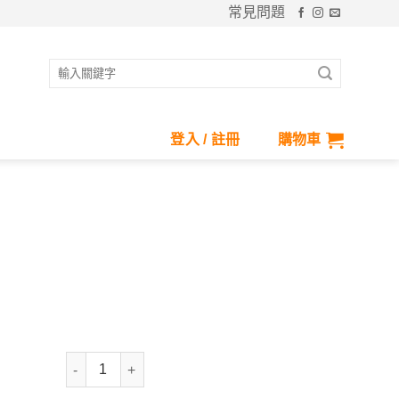
常見問題
搜
尋
關
鍵
登入 / 註冊
購物車
字:
蓄熱保暖機能寬口羊毛襪 數量