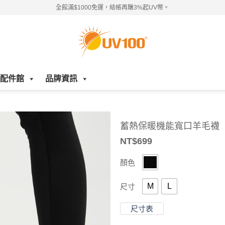
全館滿$1000免運，結帳再賺3%起UV幣。
配件館
品牌資訊
蓄熱保暖機能寬口羊毛襪
NT$
699
顏色
M
L
尺寸
尺寸表