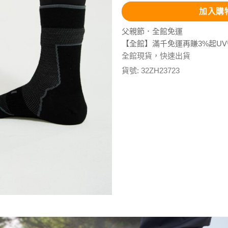
加入購
父親節．全館免運
【全館】滿千免運再賺3%起U
全館現貨，快速出貨
貨號:
32ZH23723