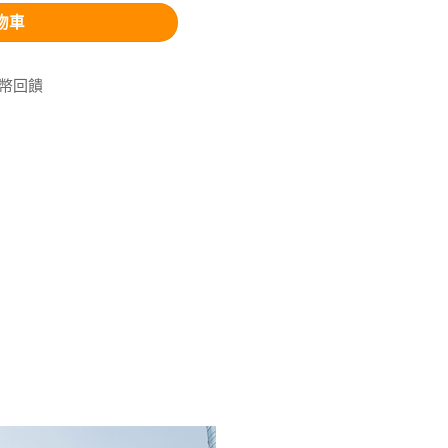
物車
V幣回饋