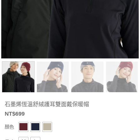
石墨烯恆溫舒絨護耳雙面戴保暖帽
NT$
699
顏色