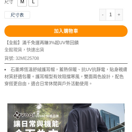
M
L
尺寸
石墨烯恆溫舒絨
尺寸表
加入購物車
【全館】滿千免運再賺3%起UV幣回饋
全館現貨，快速出貨
貨號:
32ME25708
石墨烯恆溫舒絨護耳帽，蓄熱保暖、抗UV抗靜電，貼身親膚
材質舒適包覆。護耳帽型有效阻擋寒風，雙面兩色設計，配色
穿搭更自由，適合日常休閒與戶外活動使用。