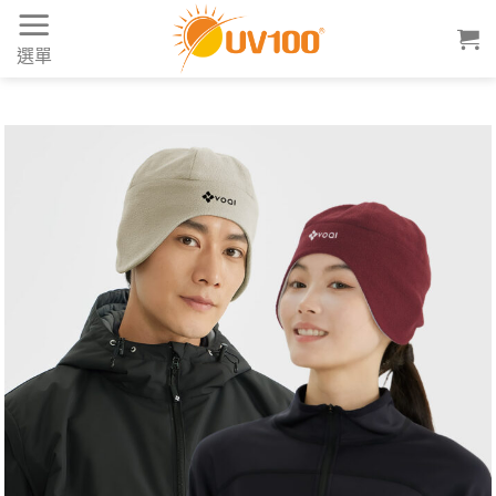
Skip
to
選單
content