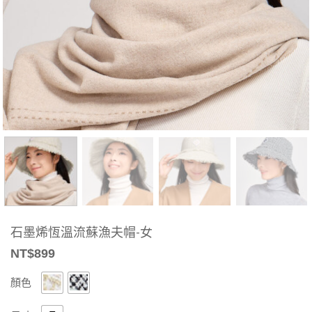
石墨烯恆溫流蘇漁夫帽-女
NT$
899
顏色