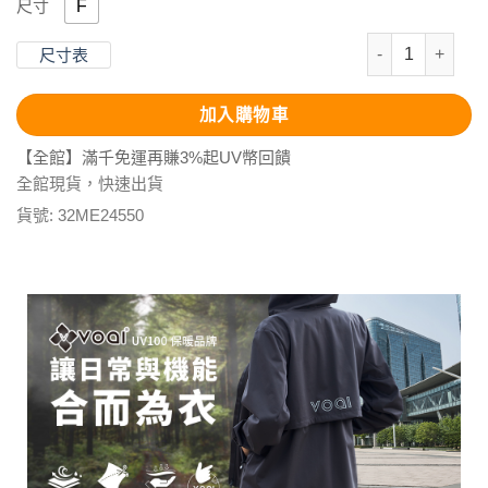
F
尺寸
石墨烯恆溫流蘇
尺寸表
加入購物車
【全館】滿千免運再賺3%起UV幣回饋
全館現貨，快速出貨
貨號:
32ME24550