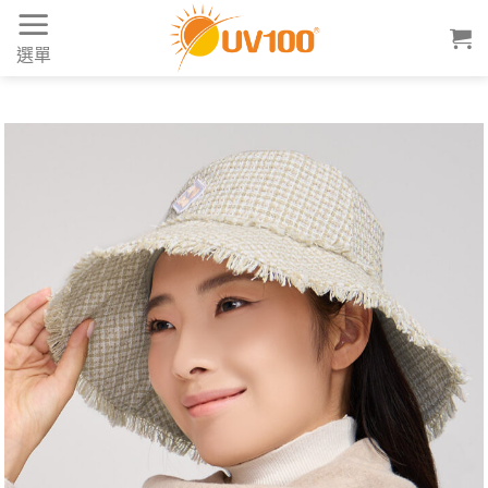
Skip
to
選單
content