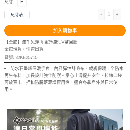
F
尺寸
防水環保長版拉
尺寸表
加入購物車
【全館】滿千免運再賺3%起UV幣回饋
全館現貨，快速出貨
貨號:
32KE25715
防水石墨烯保暖手套，內層彈性舒毛布，親膚保暖。全防水
再生布料，加長設計強化防護。掌心止滑提升安全，拉鍊口袋
可放票卡，插扣防脫落添增實用性，適合冬季戶外與日常使
用。