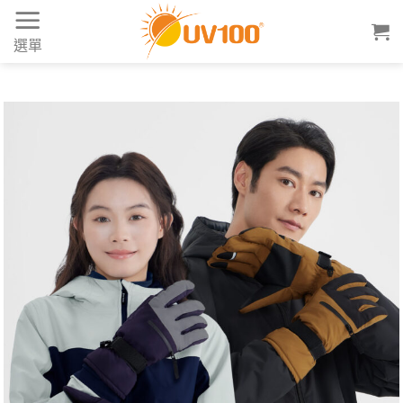
Skip
to
選單
content