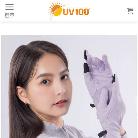
Skip
to
選單
content