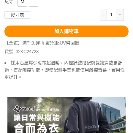
M
L
尺寸
石墨烯恆溫舒絨
尺寸表
加入購物車
【全館】滿千免運再賺3%起UV幣回饋
貨號:
32KC24728
採用石墨烯保暖布超溫暖，內裡舒絨搭配剪裁讓穿戴更舒
適，搭配觸控功能，即使配戴手套也能使用觸控螢幕，實用性
更提升。