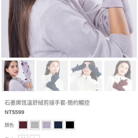
石墨烯恆溫舒絨剪接手套-簡約觸控
NT$
599
顏色