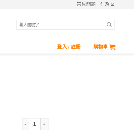
常見問題
搜
尋
關
鍵
登入 / 註冊
購物車
字:
昇溫保暖彈性內搭褲-男 數量