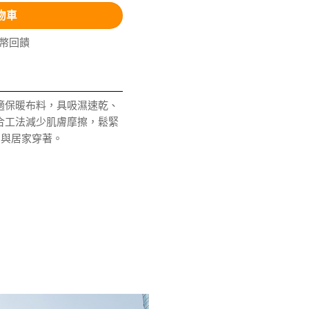
物車
V幣回饋
適保暖布料，具吸濕速乾、
合工法減少肌膚摩擦，鬆緊
常與居家穿著。