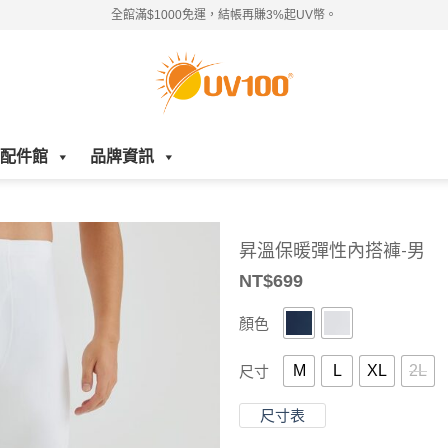
全館滿$1000免運，結帳再賺3%起UV幣。
配件館
品牌資訊
昇溫保暖彈性內搭褲-男
NT$
699
顏色
M
L
XL
2L
尺寸
尺寸表