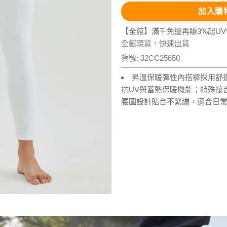
加入購
【全館】滿千免運再賺3%起U
全館現貨，快速出貨
貨號:
32CC25650
昇溫保暖彈性內搭褲採用舒
抗UV與蓄熱保暖機能；特殊接
腰圍設計貼合不緊繃，適合日