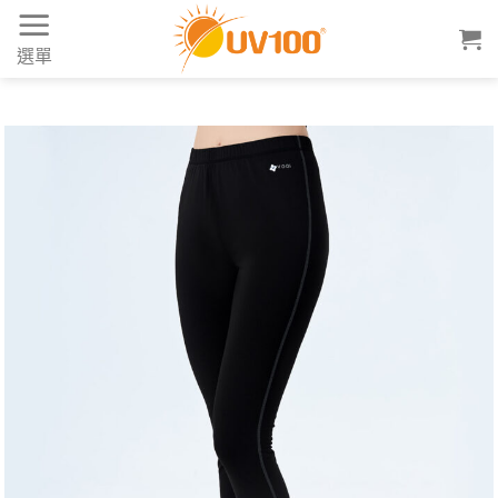
Skip
to
選單
content