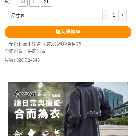
M
L
XL
尺寸
科技羊毛運動修
尺寸表
加入購物車
【全館】滿千免運再賺3%起UV幣回饋
全館現貨，快速出貨
貨號:
32CC24643