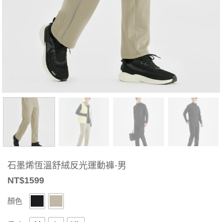
石墨烯恆溫舒絨反光運動褲-男
NT$
1599
顏色