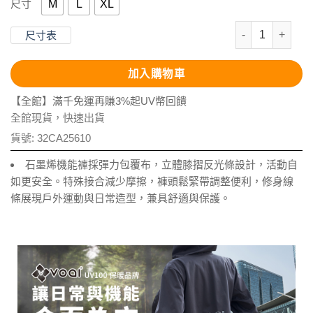
M
L
XL
尺寸
石墨烯恆溫舒絨
尺寸表
加入購物車
【全館】滿千免運再賺3%起UV幣回饋
全館現貨，快速出貨
貨號:
32CA25610
石墨烯機能褲採彈力包覆布，立體膝摺反光條設計，活動自
如更安全。特殊接合減少摩擦，褲頭鬆緊帶調整便利，修身線
條展現戶外運動與日常造型，兼具舒適與保護。