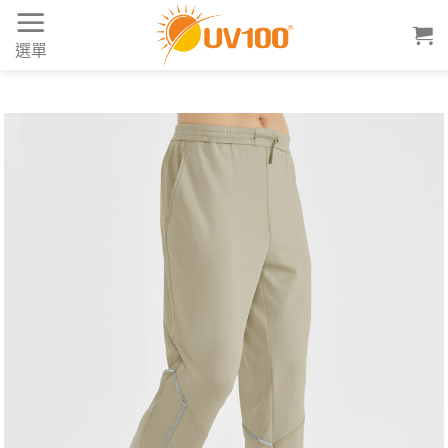
Skip
to
選單
content