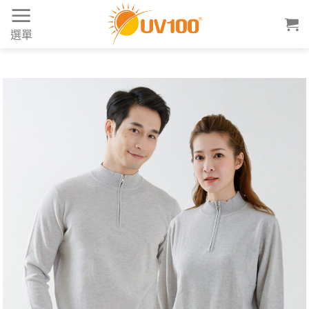
Skip
to
選單
content