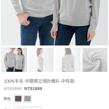
100%羊毛-半開襟立領針織衫-中性款
Original
Current
NT$
2580
NT$
1899
price
price
was:
is:
顏色
NT$2580.
NT$1899.