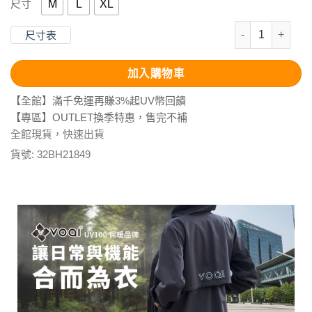
M
L
XL
尺寸
100%羊毛-半
尺寸表
加入購物車
【全館】滿千免運再賺3%起UV幣回饋
【專區】OUTLET換季特惠，售完不補
全館現貨，快速出貨
貨號:
32BH21849