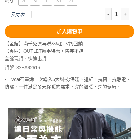
S
M
L
XL
2L
尺寸
石墨烯恆溫舒絨
尺寸表
加入購物車
【全館】滿千免運再賺3%起UV幣回饋
【專區】OUTLET換季特惠，售完不補
全館現貨，快速出貨
貨號:
32BA92616
Voai石墨烯一次導入5大科技:保暖、遠紅、抗菌、抗靜電、
防曬。一件滿足冬天保暖的需求，穿的溫暖，穿的健康。