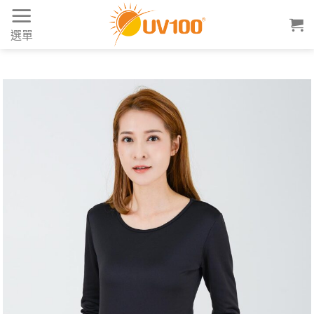
Skip
to
選單
content