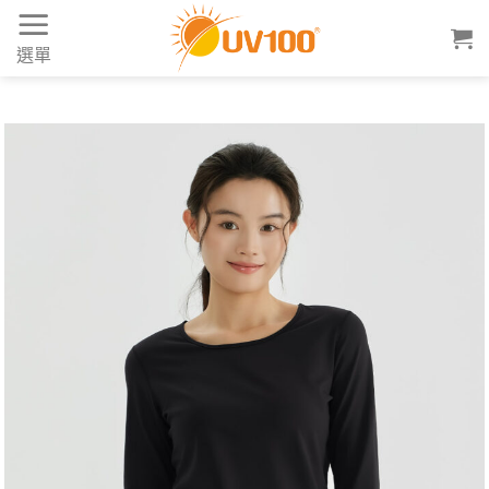
Skip
to
選單
content