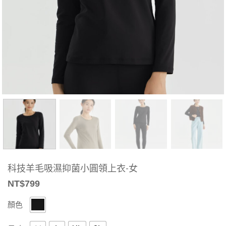
科技羊毛吸濕抑菌小圓領上衣-女
NT$
799
顏色