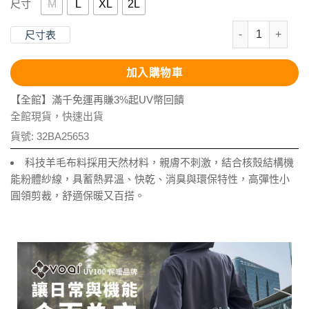
M
L
XL
2L
尺寸
科技羊毛吸濕抑
尺寸表
加入購物車
【全館】滿千免運再賺3%起UV幣回饋
全館現貨，快速出貨
貨號:
32BA25653
科技羊毛布料採用天然材料，親膚不刺激，結合核殼結構機
能粉體紗線，具蓄熱昇溫、快乾、消臭與環保特性，高彈性小
圓領剪裁，舒適保暖又百搭。