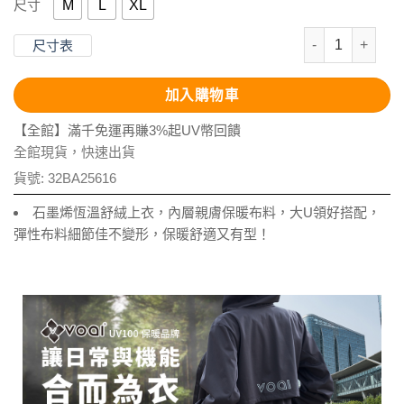
M
L
XL
尺寸
石墨烯恆溫舒絨
尺寸表
加入購物車
【全館】滿千免運再賺3%起UV幣回饋
全館現貨，快速出貨
貨號:
32BA25616
石墨烯恆溫舒絨上衣，內層親膚保暖布料，大U領好搭配，
彈性布料細節佳不變形，保暖舒適又有型！