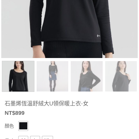
石墨烯恆溫舒絨大U領保暖上衣-女
NT$
899
顏色