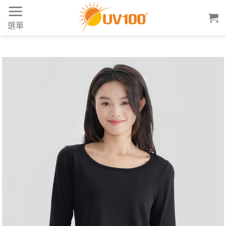
Skip
to
選單
content