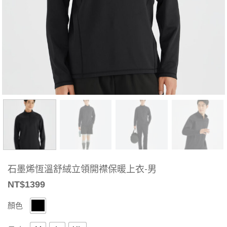
石墨烯恆溫舒絨立領開襟保暖上衣-男
NT$
1399
顏色