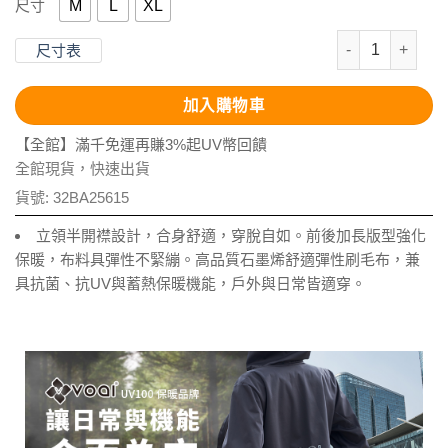
M
L
XL
尺寸
石墨烯恆溫舒絨
尺寸表
加入購物車
【全館】滿千免運再賺3%起UV幣回饋
全館現貨，快速出貨
貨號:
32BA25615
立領半開襟設計，合身舒適，穿脫自如。前後加長版型強化
保暖，布料具彈性不緊繃。高品質石墨烯舒適彈性刷毛布，兼
具抗菌、抗UV與蓄熱保暖機能，戶外與日常皆適穿。