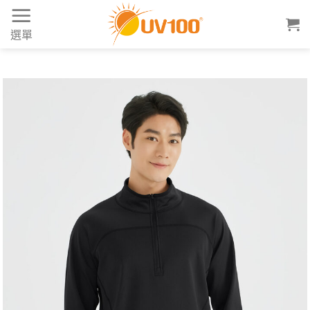
Skip
to
選單
content