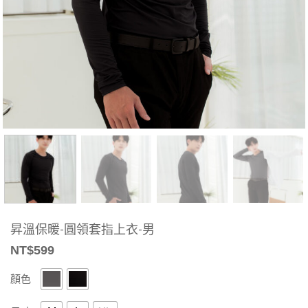
昇溫保暖-圓領套指上衣-男
NT$
599
顏色