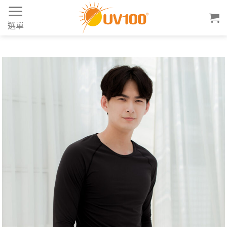
Skip
to
選單
content