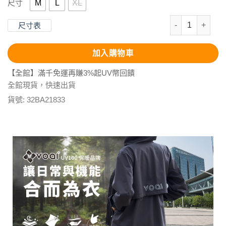
M
L
XL
尺寸
昇溫保暖-圓領套
尺寸表
加入購物車
【全館】滿千免運再賺3%起UV幣回饋
全館現貨，快速出貨
貨號:
32BA21833