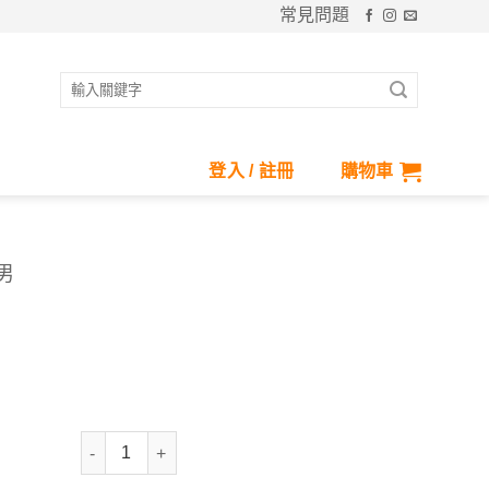
常見問題
搜
尋
關
鍵
登入 / 註冊
購物車
字:
男
防風軟殼彈性小立領外套-男 數量