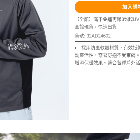
加入購
【全館】滿千免運再賺3%起U
全館現貨，快速出貨
貨號:
32AD24602
採用防風軟殼材質，有效抵
動靈活性，穿著舒適不受束縛
增添保暖效果。適合各種戶外