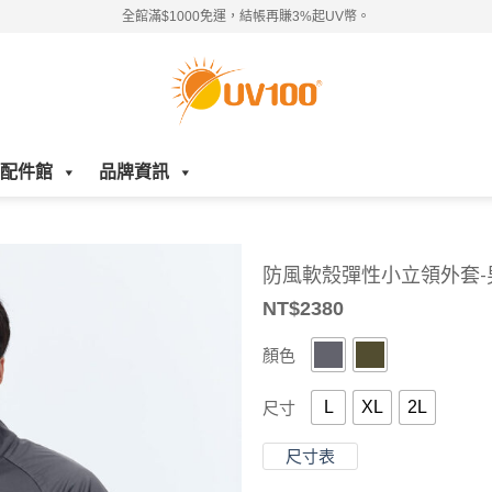
全館滿$1000免運，結帳再賺3%起UV幣。
配件館
品牌資訊
防風軟殼彈性小立領外套-
NT$
2380
顏色
L
XL
2L
尺寸
尺寸表