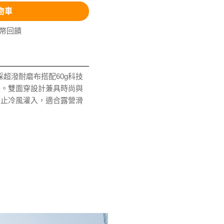
物車
V幣回饋
採超潑耐磨布搭配60g科技
暖。雙面穿設計兼具時尚與
防止冷風灌入，適合露營滑