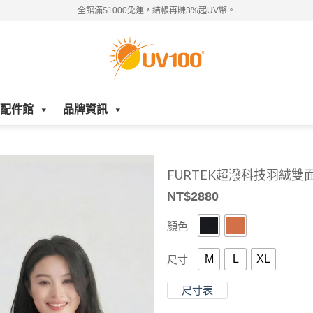
全館滿$1000免運，結帳再賺3%起UV幣。
配件館
品牌資訊
FURTEK超潑科技羽絨雙
NT$
2880
顏色
M
L
XL
尺寸
尺寸表