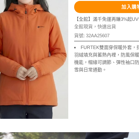
加入購
【全館】滿千免運再賺3%起U
全館現貨，快速出貨
貨號:
32AA25607
FURTEK雙面穿保暖外套，
羽絨填充與蓄熱內裡，防風保
機能，帽緣可調節、彈性袖口
雪與日常通勤。