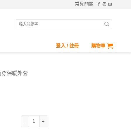
常見問題
搜
尋
關
鍵
登入 / 註冊
購物車
字:
面穿保暖外套
FURTEK超潑科技羽絨雙面穿保暖外套 數量