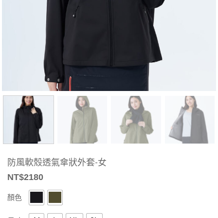
防風軟殼透氣傘狀外套-女
NT$
2180
顏色