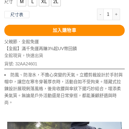
M
L
XL
2L
尺寸
防風軟殼透氣傘
尺寸表
加入購物車
父親節．全館免運
【全館】滿千免運再賺3%起UV幣回饋
全館現貨，快速出貨
貨號:
32AA24601
防風、防潑水，不擔心突變的天氣。立體剪裁設計於手肘與
帽中，讓您在寒冬穿著厚衣時，活動自如不受拘束。隱藏式拉
鍊設計展現俐落風格，後背收腰與傘狀下擺巧妙結合，增添柔
美氣質。無論是戶外活動還是日常穿搭，都能兼顧舒適與時
尚。