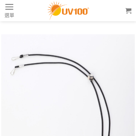
Skip
to
選單
content