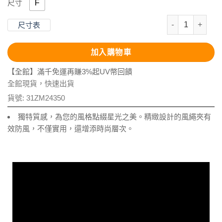
F
尺寸
Aurelia-星
尺寸表
加入購物車
【全館】滿千免運再賺3%起UV幣回饋
全館現貨，快速出貨
貨號:
31ZM24350
獨特質感，為您的風格點綴星光之美。精緻設計的風繩夾有
效防風，不僅實用，還增添時尚層次。