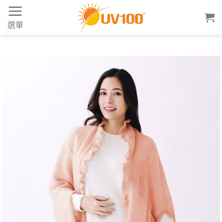
Skip
to
選單
content