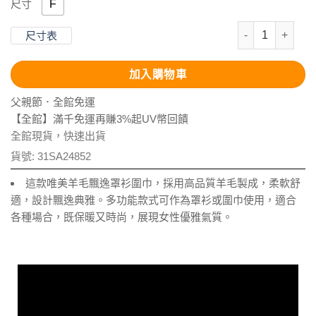
F
尺寸
Aurelia-唯
尺寸表
加入購物車
父親節．全館免運
【全館】滿千免運再賺3%起UV幣回饋
全館現貨，快速出貨
貨號:
31SA24852
這款唯美羊毛飄逸罩衫圍巾，採用高品質羊毛製成，柔軟舒
適，設計飄逸典雅。多功能款式可作為罩衫或圍巾使用，適合
各種場合，既保暖又時尚，展現女性優雅氣質。