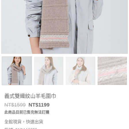
義式雙織紋山羊毛圍巾
Original
Current
NT$
1599
NT$
1199
price
price
此商品目前已售完無法訂購
was:
is:
NT$1599.
NT$1199.
全館現貨，快速出貨