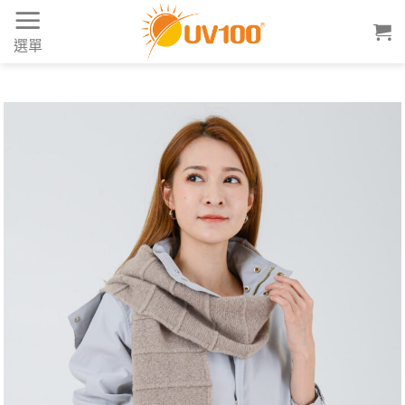
Skip
to
選單
content