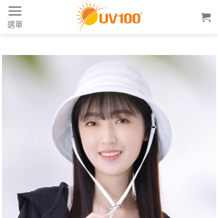
Skip
to
選單
content