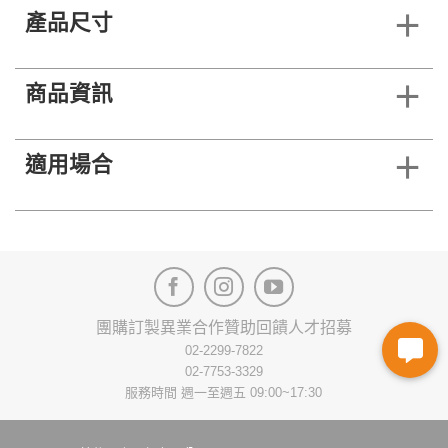
產品尺寸
商品資訊
適用場合
團購訂製
異業合作
贊助回饋
人才招募
02-2299-7822
02-7753-3329
服務時間 週一至週五 09:00~17:30