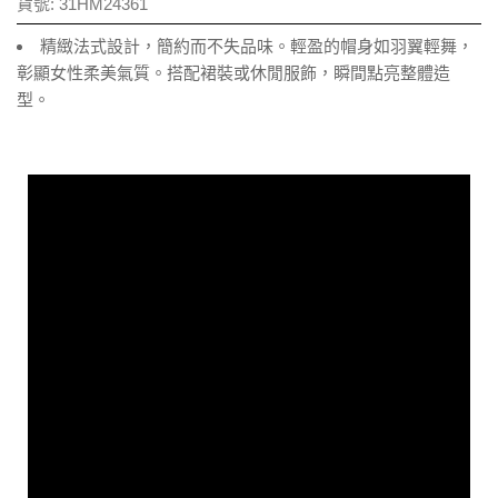
貨號:
31HM24361
精緻法式設計，簡約而不失品味。輕盈的帽身如羽翼輕舞，
彰顯女性柔美氣質。搭配裙裝或休閒服飾，瞬間點亮整體造
型。