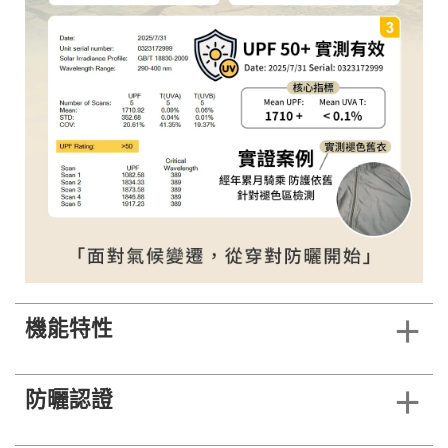
機能特性
防曬認證