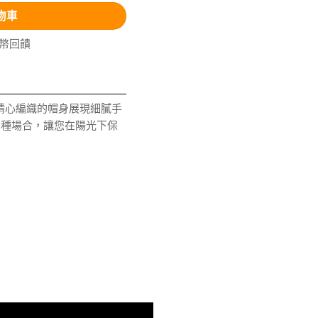
物車
V幣回饋
精心編織的帽身展現細膩手
多種場合，讓您在陽光下保