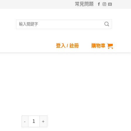
常見問題
搜
尋
關
鍵
登入 / 註冊
購物車
字:
Aurelia-典雅編織仕女帽 數量