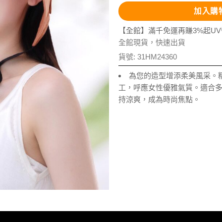
加入購
【全館】滿千免運再賺3%起U
全館現貨，快速出貨
貨號:
31HM24360
為您的造型增添柔美風采。
工，呼應女性優雅氣質。適合
持涼爽，成為時尚焦點。