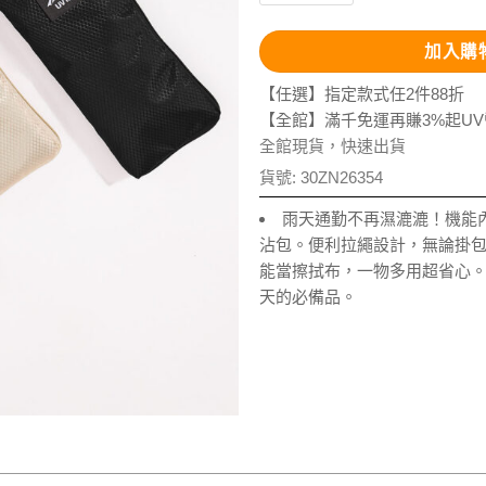
加入購
【任選】指定款式任2件88折
【全館】滿千免運再賺3%起U
全館現貨，快速出貨
貨號:
30ZN26354
雨天通勤不再濕漉漉！機能
沾包。便利拉繩設計，無論掛
能當擦拭布，一物多用超省心
天的必備品。