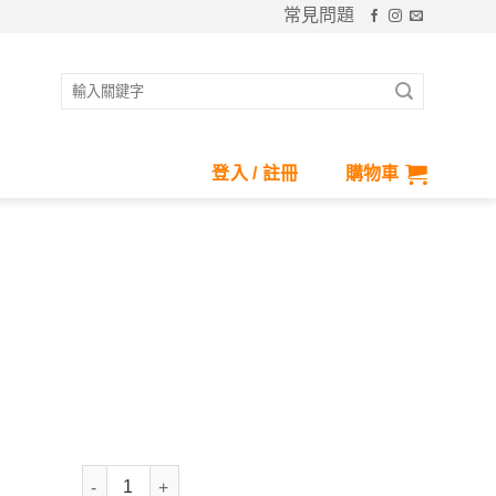
常見問題
搜
尋
關
鍵
登入 / 註冊
購物車
字:
機能瞬吸傘套 數量