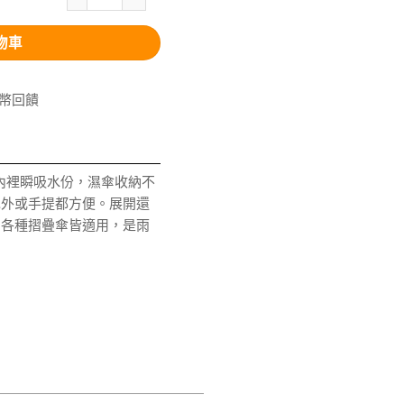
物車
V幣回饋
內裡瞬吸水份，濕傘收納不
包外或手提都方便。展開還
。各種摺疊傘皆適用，是雨