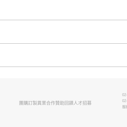
02
02
團購訂製
異業合作
贊助回饋
人才招募
服