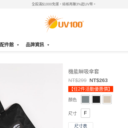
全館滿$1000免運，結帳再賺3%起UV幣。
配件館
品牌資訊
機能瞬吸傘套
Original
Current
NT$
299
NT$
263
price
price
【任2件活動優惠價】
was:
is:
NT$299.
NT$263.
顏色
F
尺寸
尺寸表