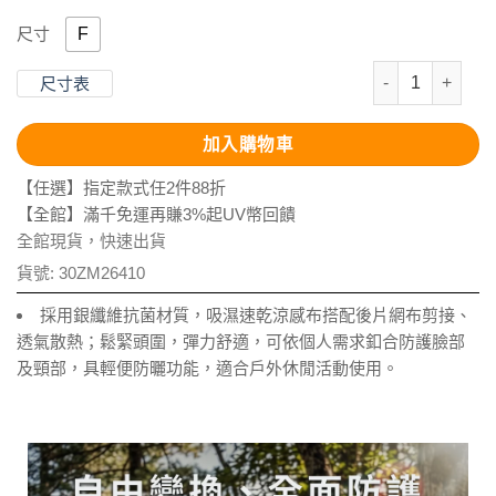
F
尺寸
抗UV-Apex
尺寸表
加入購物車
【任選】指定款式任2件88折
【全館】滿千免運再賺3%起UV幣回饋
全館現貨，快速出貨
貨號:
30ZM26410
採用銀纖維抗菌材質，吸濕速乾涼感布搭配後片網布剪接、
透氣散熱；鬆緊頭圍，彈力舒適，可依個人需求釦合防護臉部
及頸部，具輕便防曬功能，適合戶外休閒活動使用。