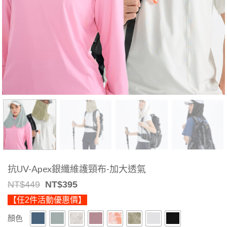
抗UV-Apex銀纖維護頸布-加大透氣
Original
Current
NT$
449
NT$
395
price
price
【任2件活動優惠價】
was:
is:
NT$449.
NT$395.
顏色