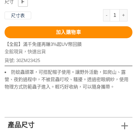
F
尺寸
輕便蚊蟲防護罩
尺寸表
加入購物車
【全館】滿千免運再賺3%起UV幣回饋
全館現貨，快速出貨
貨號:
30ZM23425
防蚊蟲頭罩，可搭配帽子使用。讓野外活動，如爬山、露
營、夜釣過程中，不被昆蟲叮咬、騷擾。透過密眼網紗，使用
物理方式防範蟲子進入。輕巧好收納，可以隨身攜帶。
產品尺寸