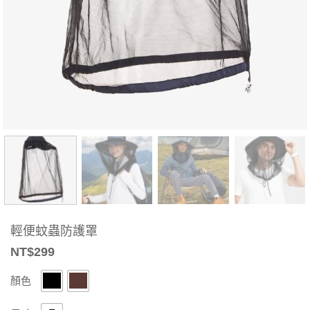
輕便蚊蟲防護罩
NT$
299
顏色