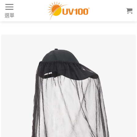
Skip
to
選單
content