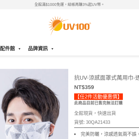
全館滿$1000免運，結帳再賺3%起UV幣。
配件館
品牌資訊
抗UV-涼感面罩式萬用巾-
NT$
359
【任2件活動優惠價】
此商品目前已售完無法訂購
全館現貨，快速出貨
貨號:
30QA21433
完美防曬，涼感透氣兩不誤