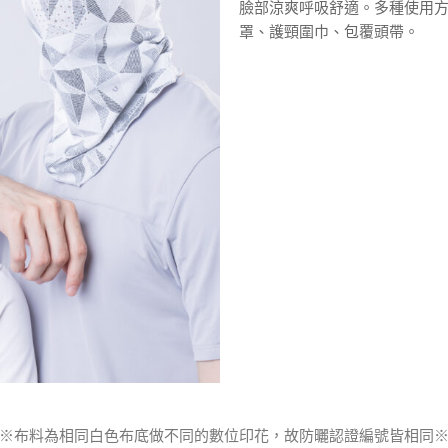
臉部涼爽呼吸舒適。多種使用
罩、護頸圍巾、包覆頭帶。
※布料為相同白色布底做不同的數位印花，故防曬認證編號皆相同