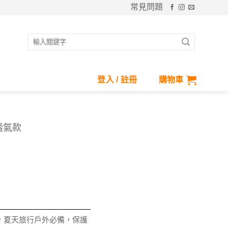
常見問題
搜
尋
關
鍵
登入 / 註冊
購物車
字:
透氣款
，夏天旅行戶外必備，保護