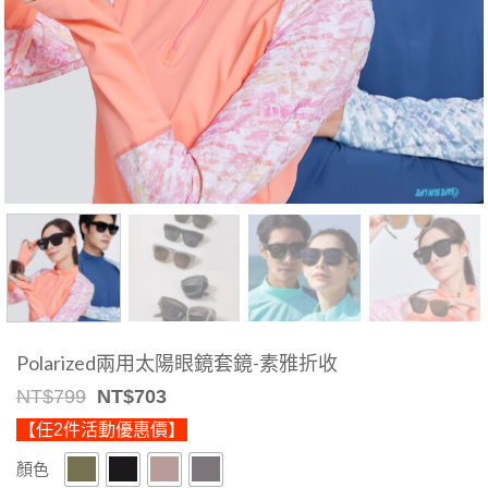
Polarized兩用太陽眼鏡套鏡-素雅折收
Original
Current
NT$
799
NT$
703
price
price
【任2件活動優惠價】
was:
is:
NT$799.
NT$703.
顏色