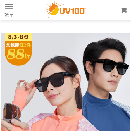
Skip
to
選單
content