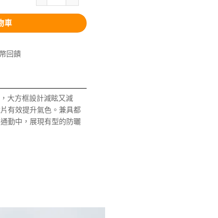
物車
V幣回饋
防護，大方框設計減眩又減
鏡片有效提升氣色。兼具都
與通勤中，展現有型的防曬