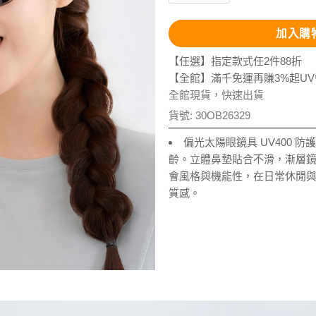
加入購
【任選】指定款式任2件88折
【全館】滿千免運再賺3%起U
全館現貨，快速出貨
貨號:
30OB26329
偏光太陽眼鏡具 UV400 
齡。立體鼻墊貼合不滑，漸層
會風格與機能性，在日常休閒
質感。