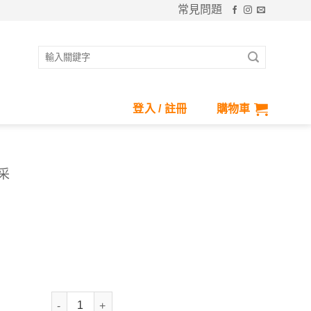
常見問題
搜
尋
關
鍵
登入 / 註冊
購物車
字:
風采
Polarized太陽眼鏡-銀緣風采 數量