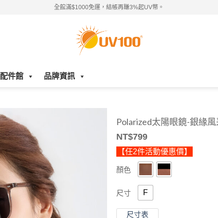
全館滿$1000免運，結帳再賺3%起UV幣。
配件館
品牌資訊
Polarized太陽眼鏡-銀緣
NT$
799
【任2件活動優惠價】
顏色
F
尺寸
尺寸表