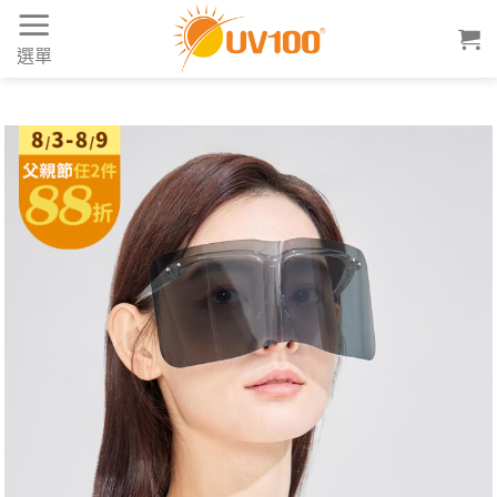
Skip
to
選單
content