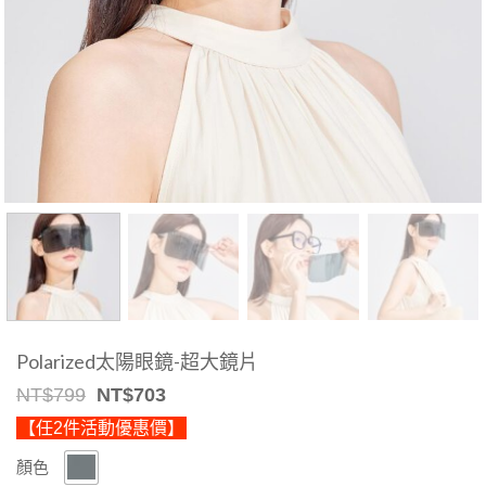
Polarized太陽眼鏡-超大鏡片
Original
Current
NT$
799
NT$
703
price
price
【任2件活動優惠價】
was:
is:
NT$799.
NT$703.
顏色