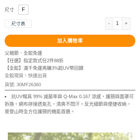
F
尺寸
抗UV-Apex
尺寸表
加入購物車
父親節．全館免運
【任選】指定款式任2件88折
【全館】滿千免運再賺3%起UV幣回饋
全館現貨，快速出貨
貨號:
30MF26360
抗UV帽具 99% 減菌率與 Q-Max 0.167 涼感，護頸與面罩可
拆換。網布拼接透氣孔，清爽不悶汗。反光細節與便捷收納，
是登山時全方位護頸的機能首選。