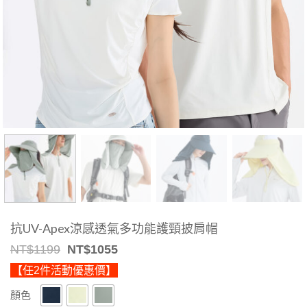
抗UV-Apex涼感透氣多功能護頸披肩帽
Original
Current
NT$
1199
NT$
1055
price
price
【任2件活動優惠價】
was:
is:
NT$1199.
NT$1055.
顏色