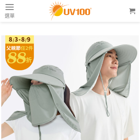
Skip
to
選單
content