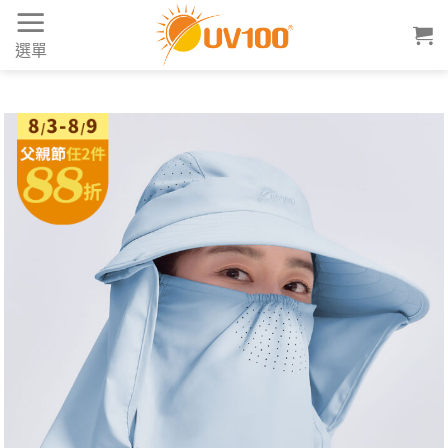
Skip
to
選單
content