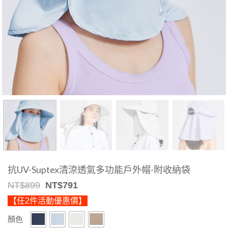
抗UV-Suptex清涼透氣多功能戶外帽-附收納袋
Original
Current
NT$
899
NT$
791
price
price
【任2件活動優惠價】
was:
is:
NT$899.
NT$791.
顏色