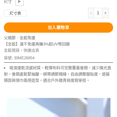
F
尺寸
抗UV-Supte
尺寸表
加入購物車
父親節．全館免運
【全館】滿千免運再賺3%起UV幣回饋
全館現貨，快速出貨
貨號:
30ME26854
吸濕速乾涼感材質，輕彈布料可完整覆蓋後頸，減少陽光直
射。後頸處鬆緊抽皺、綁帶調節帽緣，自由調整服貼度，遮蔽
頸部與領巾兩用造型。適合戶外踏青與度假穿搭。