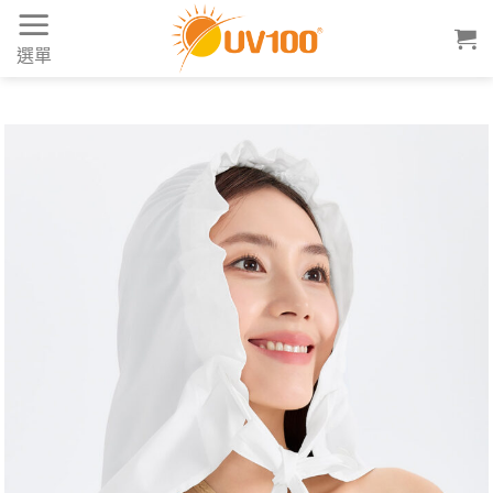
Skip
to
選單
content