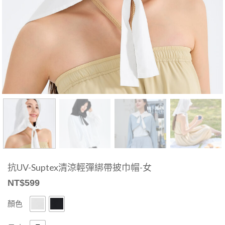
抗UV-Suptex清涼輕彈綁帶披巾帽-女
NT$
599
顏色