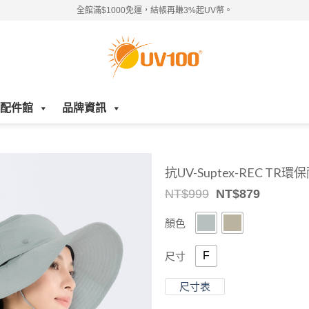
全館滿$1000免運，結帳再賺3%起UV幣。
配件館
品牌資訊
抗UV-Suptex-REC T
Original
Current
NT$
999
NT$
879
price
price
was:
is:
顏色
NT$999.
NT$879.
F
尺寸
尺寸表