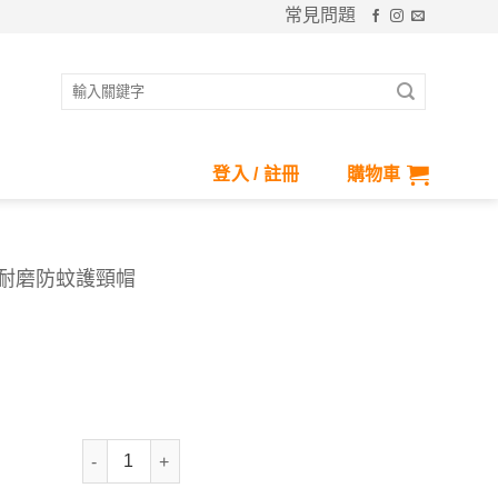
常見問題
搜
尋
關
鍵
登入 / 註冊
購物車
字:
R環保耐磨防蚊護頸帽
抗UV-Suptex-REC TR環保耐磨防蚊護頸帽 數量