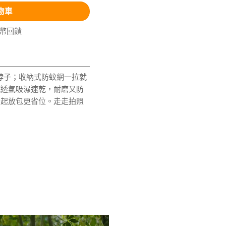
物車
V幣回饋
脖子；收納式防蚊網一拉就
感透氣吸濕速乾，耐磨又防
摺起放包更省位。走走拍照