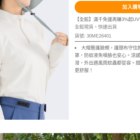
加入購
【全館】滿千免運再賺3%起U
全館現貨，快速出貨
貨號:
30ME26401
大帽簷護臉頰，護頸布守住
罩，防蚊液免噴臉也安心。涼
潑，外出遇風雨蚊蟲都從容。
更舒服！