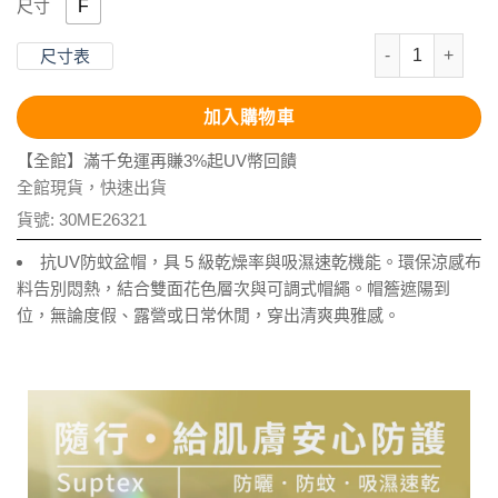
F
尺寸
抗UV-Supt
尺寸表
加入購物車
【全館】滿千免運再賺3%起UV幣回饋
全館現貨，快速出貨
貨號:
30ME26321
抗UV防蚊盆帽，具 5 級乾燥率與吸濕速乾機能。環保涼感布
料告別悶熱，結合雙面花色層次與可調式帽繩。帽簷遮陽到
位，無論度假、露營或日常休閒，穿出清爽典雅感。