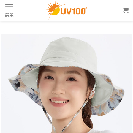
Skip
to
選單
content