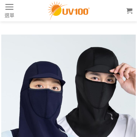
Skip
to
選單
content