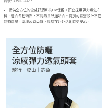
貨號:
30MD24437
提供全方位的涼感舒適和抗UV保護。頭套採用彈力透氣布
料，適合各種頭圍，不悶熱且舒適貼合。特別的帽簷設計不僅
能夠遮陽，還增添時尚感，讓您在戶外活動時更安心。