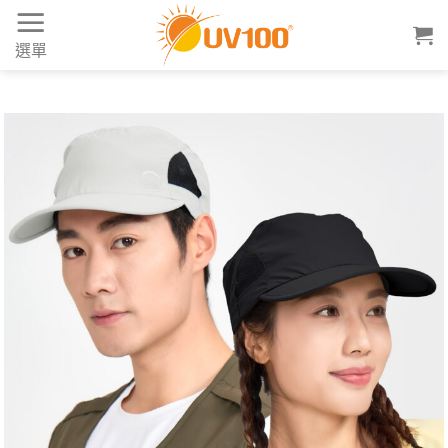
Skip
to
選單
content