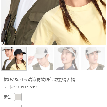
抗UV-Suptex清涼防蚊環保透氣鴨舌帽
Original
Current
NT$
799
NT$
599
price
price
was:
is:
顏色
NT$799.
NT$599.