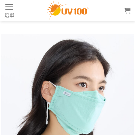
Skip
to
選單
content