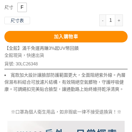
F
尺寸
抗UV-涼感保
尺寸表
加入購物車
【全館】滿千免運再賺3%起UV幣回饋
全館現貨，快速出貨
貨號:
30LC26348
寬款加大設計讓臉部防護範圍更大，全面阻絕紫外線。內層
保濕布料結合可放濾片結構，有效隔絕空氣髒物，守護呼吸健
康。可調繩扣完美貼合臉型，讓通勤路上始終維持乾淨清爽。
※口罩為個人衛生用品，如非瑕疵一律不接受退換貨！※