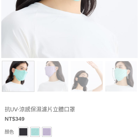
抗UV-涼感保濕濾片立體口罩
NT$
349
顏色