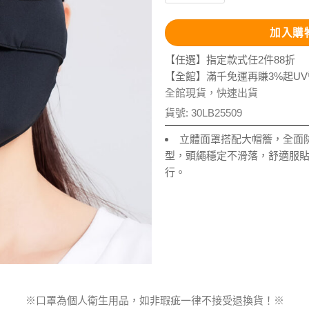
加入購
【任選】指定款式任2件88折
【全館】滿千免運再賺3%起U
全館現貨，快速出貨
貨號:
30LB25509
立體面罩搭配大帽簷，全面
型，頭繩穩定不滑落，舒適服
行。
※口罩為個人衛生用品，如非瑕疵一律不接受退換貨！※