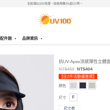
全館滿$1000免運，結帳再賺3%起UV幣。
配件館
品牌資訊
抗UV-Apex涼感彈性立體
Original
Current
NT$
459
NT$
404
price
price
【任2件活動優惠價】
was:
is:
NT$459.
NT$404.
顏色
F
尺寸
尺寸表