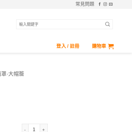
常見問題
搜
尋
關
鍵
登入 / 註冊
購物車
字:
面罩-大帽簷
抗UV-Apex涼感彈性立體面罩-大帽簷 數量