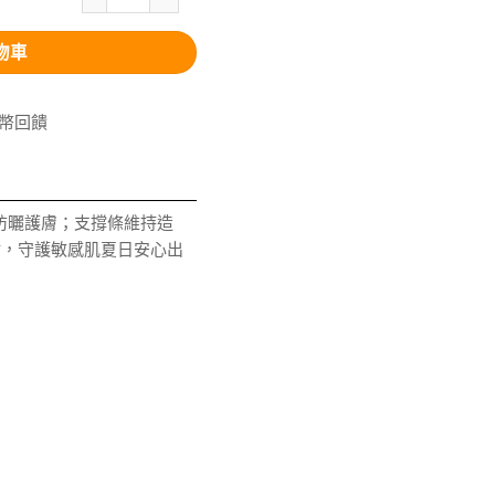
物車
V幣回饋
防曬護膚；支撐條維持造
貼，守護敏感肌夏日安心出