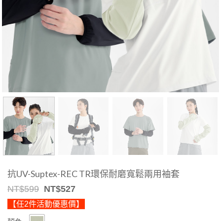
抗UV-Suptex-REC TR環保耐磨寬鬆兩用袖套
Original
Current
NT$
599
NT$
527
price
price
【任2件活動優惠價】
was:
is:
NT$599.
NT$527.