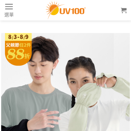
Skip
to
選單
content