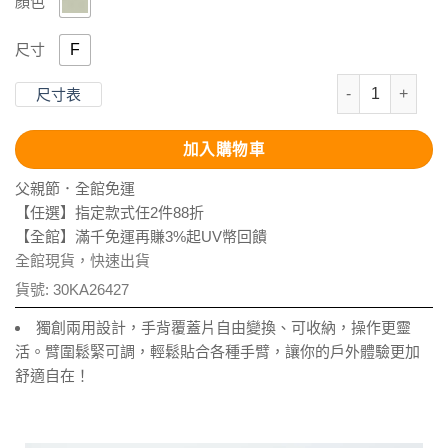
顏色
F
尺寸
抗UV-Supte
尺寸表
加入購物車
父親節．全館免運
【任選】指定款式任2件88折
【全館】滿千免運再賺3%起UV幣回饋
全館現貨，快速出貨
貨號:
30KA26427
獨創兩用設計，手背覆蓋片自由變換、可收納，操作更靈
活。臂圍鬆緊可調，輕鬆貼合各種手臂，讓你的戶外體驗更加
舒適自在！