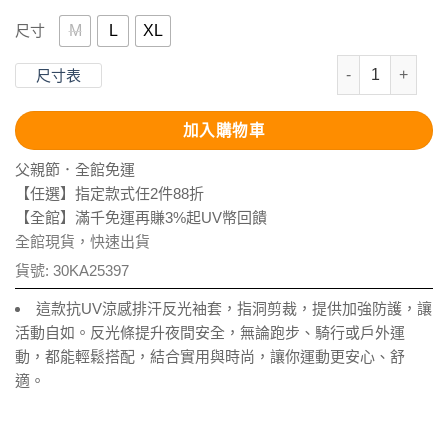
M
L
XL
尺寸
抗UV-Apex
尺寸表
加入購物車
父親節．全館免運
【任選】指定款式任2件88折
【全館】滿千免運再賺3%起UV幣回饋
全館現貨，快速出貨
貨號:
30KA25397
這款抗UV涼感排汗反光袖套，指洞剪裁，提供加強防護，讓
活動自如。反光條提升夜間安全，無論跑步、騎行或戶外運
動，都能輕鬆搭配，結合實用與時尚，讓你運動更安心、舒
適。