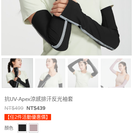
抗UV-Apex涼感排汗反光袖套
Original
Current
NT$
499
NT$
439
price
price
【任2件活動優惠價】
was:
is:
NT$499.
NT$439.
顏色