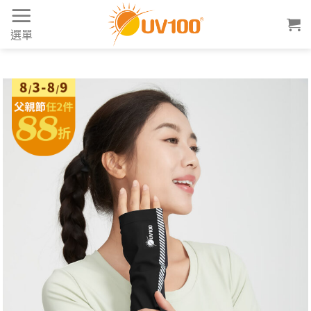
Skip
to
選單
content