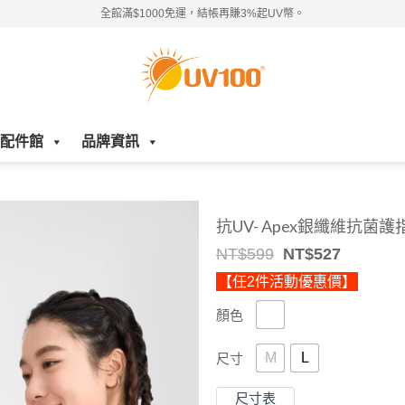
全館滿$1000免運，結帳再賺3%起UV幣。
配件館
品牌資訊
抗UV- Apex銀纖維抗菌
Original
Current
NT$
599
NT$
527
price
price
【任2件活動優惠價】
was:
is:
NT$599.
NT$527.
顏色
M
L
尺寸
尺寸表