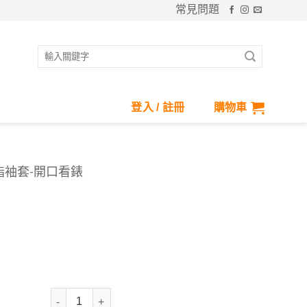
常見問題
搜
尋
關
鍵
登入 / 註冊
購物車
字:
護指袖套-開口看錶
抗UV- Apex銀纖維抗菌護指袖套-開口看錶 數量