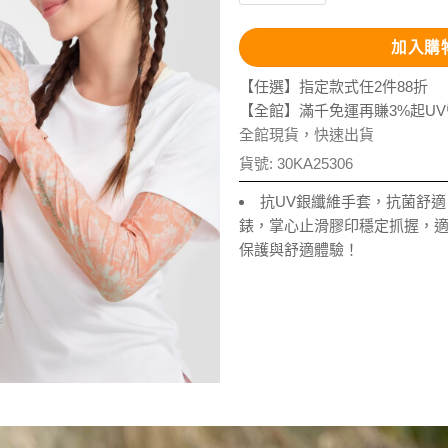
加入購
【任選】指定款式任2件88折
【全館】滿千免運再賺3%起U
全館現貨，快速出貨
貨號:
30KA25306
抗UV銀纖維手套，抗菌舒
錶，掌心止滑膠印穩定抓握，
保護與舒適體驗！