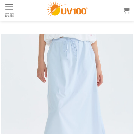
Skip
to
選單
content