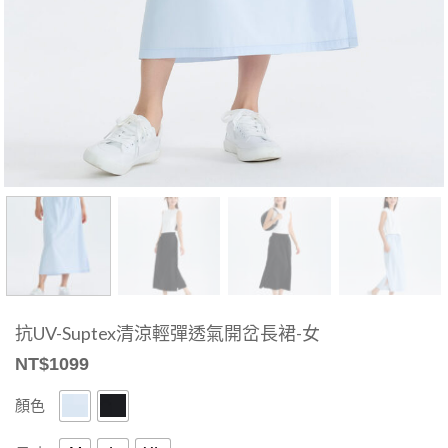
抗UV-Suptex清涼輕彈透氣開岔長裙-女
NT$
1099
顏色