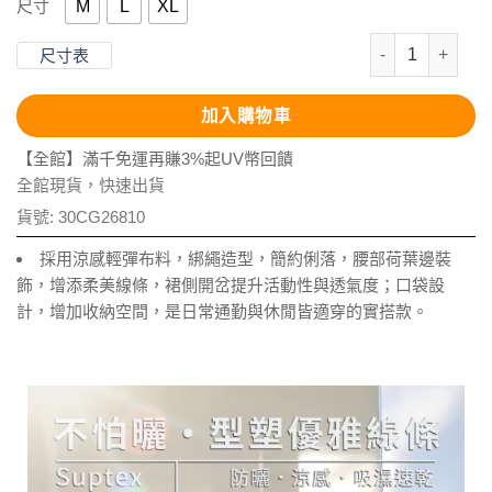
M
L
XL
尺寸
抗UV-Supt
尺寸表
加入購物車
【全館】滿千免運再賺3%起UV幣回饋
全館現貨，快速出貨
貨號:
30CG26810
採用涼感輕彈布料，綁繩造型，簡約俐落，腰部荷葉邊裝
飾，增添柔美線條，裙側開岔提升活動性與透氣度；口袋設
計，增加收納空間，是日常通勤與休閒皆適穿的實搭款。