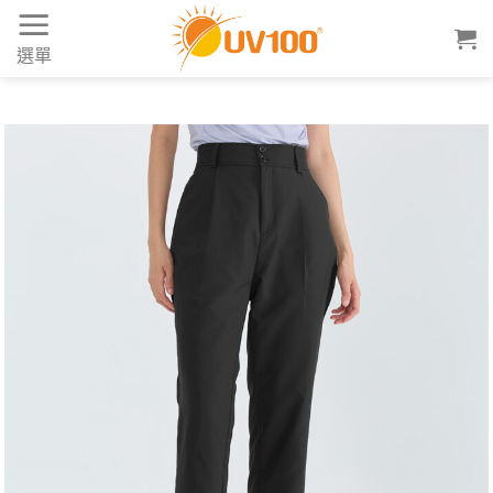
Skip
to
選單
content