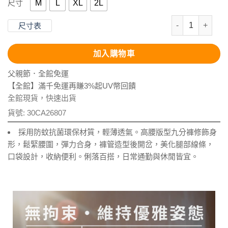
M
L
XL
2L
尺寸
抗UV-Supt
尺寸表
加入購物車
父親節．全館免運
【全館】滿千免運再賺3%起UV幣回饋
全館現貨，快速出貨
貨號:
30CA26807
採用防蚊抗菌環保材質，輕薄透氣。高腰版型九分褲修飾身
形，鬆緊腰圍，彈力合身，褲管造型後開岔，美化腿部線條，
口袋設計，收納便利。俐落百搭，日常通勤與休閒皆宜。