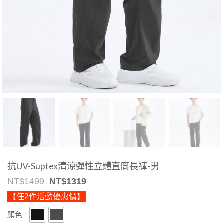
抗UV-Suptex清涼彈性立體直筒長褲-男
Original
Current
NT$
1499
NT$
1319
price
price
【任2件活動優惠價】
was:
is:
NT$1499.
NT$1319.
顏色