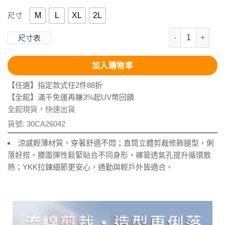
M
L
XL
2L
尺寸
抗UV-Supt
尺寸表
加入購物車
【任選】指定款式任2件88折
【全館】滿千免運再賺3%起UV幣回饋
全館現貨，快速出貨
貨號:
30CA26042
涼感輕薄材質，穿著舒適不悶；直筒立體剪裁修飾腿型，俐
落好搭。腰圍彈性鬆緊貼合不同身形，褲管透氣孔提升循環散
熱；YKK拉鍊細節更安心，通勤與輕戶外皆適合。