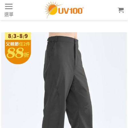
Skip
to
選單
content