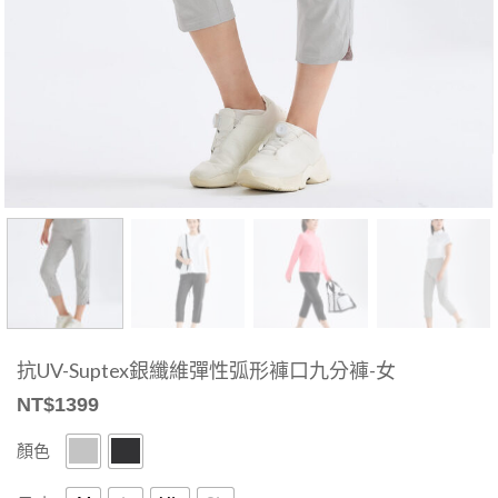
抗UV-Suptex銀纖維彈性弧形褲口九分褲-女
NT$
1399
顏色