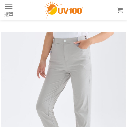
Skip
to
選單
content