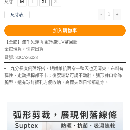
M
L
XL
2L
尺寸
抗UV-Supt
尺寸表
加入購物車
【全館】滿千免運再賺3%起UV幣回饋
全館現貨，快速出貨
貨號:
30CA26023
九分長度俐落好搭，銀纖維抗菌穿一整天也更清爽。布料有
彈性、走動揮桿都不卡；後腰鬆緊可調不勒肚，弧形褲口修飾
腿型，還有球釘插孔方便收納，高爾夫到日常都能穿。