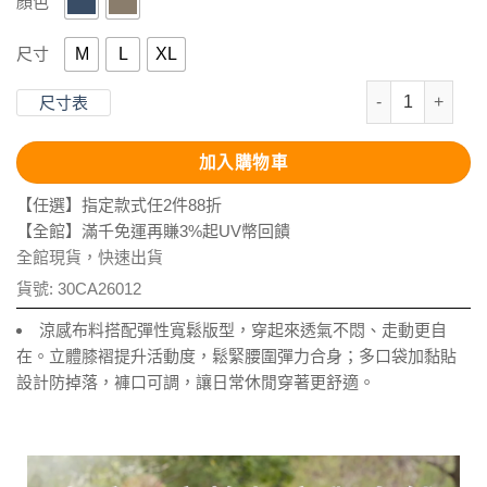
顏色
M
L
XL
尺寸
抗UV-Supt
尺寸表
加入購物車
【任選】指定款式任2件88折
【全館】滿千免運再賺3%起UV幣回饋
全館現貨，快速出貨
貨號:
30CA26012
涼感布料搭配彈性寬鬆版型，穿起來透氣不悶、走動更自
在。立體膝褶提升活動度，鬆緊腰圍彈力合身；多口袋加黏貼
設計防掉落，褲口可調，讓日常休閒穿著更舒適。