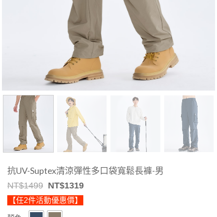
抗UV-Suptex清涼彈性多口袋寬鬆長褲-男
Original
Current
NT$
1499
NT$
1319
price
price
【任2件活動優惠價】
was:
is:
NT$1499.
NT$1319.