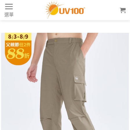
Skip
to
選單
content