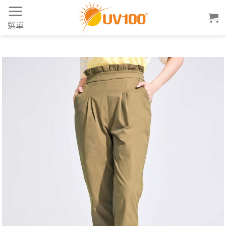
Skip
to
選單
content