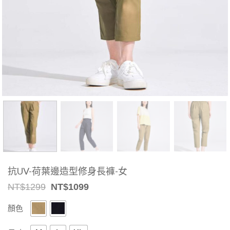
抗UV-荷葉邊造型修身長褲-女
Original
Current
NT$
1299
NT$
1099
price
price
was:
is:
顏色
NT$1299.
NT$1099.