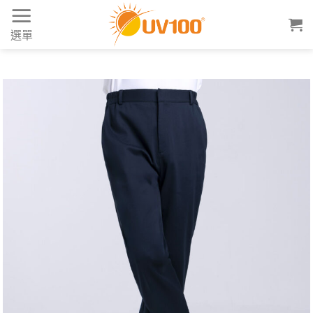
Skip
to
選單
content