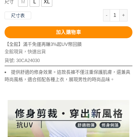
M
L
XL
尺寸
抗UV-微彈修身
尺寸表
加入購物車
【全館】滿千免運再賺3%起UV幣回饋
全館現貨，快速出貨
貨號:
30CA24030
提供舒適的修身效果。這款長褲不僅注重保護肌膚，還兼具
時尚風格，適合搭配各種上衣，展現男性的時尚品味。