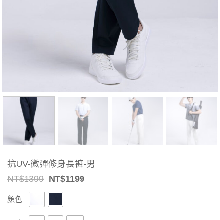
抗UV-微彈修身長褲-男
Original
Current
NT$
1399
NT$
1199
price
price
was:
is:
顏色
NT$1399.
NT$1199.